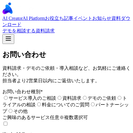
AI Creator
AI Platform
お役立ち記事
イベント
お知らせ
資料ダウ
ンロード
デモを相談する
資料請求
お問い合わせ
資料請求・デモのご依頼・導入相談など、お気軽にご連絡く
ださい。
担当者より2営業日以内にご返信いたします。
お問い合わせ種別
*
サービス導入のご相談
資料請求
デモのご依頼
ト
ライアルの相談
料金についてのご質問
パートナーシッ
プ
その他
ご興味のあるサービス
任意
※複数選択可