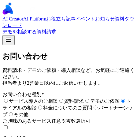
AI Creator
AI Platform
お役立ち記事
イベント
お知らせ
資料ダウ
ンロード
デモを相談する
資料請求
お問い合わせ
資料請求・デモのご依頼・導入相談など、お気軽にご連絡く
ださい。
担当者より2営業日以内にご返信いたします。
お問い合わせ種別
*
サービス導入のご相談
資料請求
デモのご依頼
ト
ライアルの相談
料金についてのご質問
パートナーシッ
プ
その他
ご興味のあるサービス
任意
※複数選択可