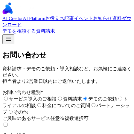
AI Creator
AI Platform
お役立ち記事
イベント
お知らせ
資料ダウ
ンロード
デモを相談する
資料請求
お問い合わせ
資料請求・デモのご依頼・導入相談など、お気軽にご連絡く
ださい。
担当者より2営業日以内にご返信いたします。
お問い合わせ種別
*
サービス導入のご相談
資料請求
デモのご依頼
ト
ライアルの相談
料金についてのご質問
パートナーシッ
プ
その他
ご興味のあるサービス
任意
※複数選択可